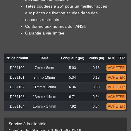
Têtes coudées à 25° pour un meilleur accès
aux pièces de fixation situées dans des
espaces restreints.
Conforme aux normes de l'ANSI.
Garantie à vie limitée.
N° de produit
Taille
Longueur (po)
Poids (lb)
ACHETER
D081100
7mm x 8mm
5.03
0.16
ACHETER
D081101
9mm x 10mm
5.34
0.18
ACHETER
D081102
11mm x 12mm
6.36
0.30
ACHETER
D081103
13mm x 14mm
6.71
0.34
ACHETER
D081104
15mm x 17mm
7.92
0.54
ACHETER
Service à la clientèle
Numéro de téléphone: 1-800-567-0518