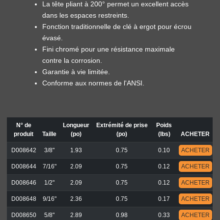
La tête pliant à 200° permet un excellent accès
dans les espaces restreints.
Fonction traditionnelle de clé à ergot pour écrou
évasé.
Fini chromé pour une résistance maximale
contre la corrosion.
Garantie à vie limitée.
Conforme aux normes de l'ANSI.
N° de
Longueur
Extrémité de prise
Poids
produit
Taille
(po)
(po)
(lbs)
ACHETER
D008642
3/8"
1.93
0.75
0.10
ACHETER
D008644
7/16"
2.09
0.75
0.12
ACHETER
D008646
1/2"
2.09
0.75
0.12
ACHETER
D008648
9/16"
2.36
0.75
0.17
ACHETER
D008650
5/8"
2.89
0.98
0.33
ACHETER