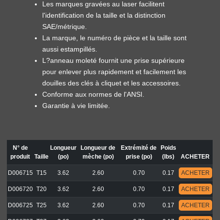
Les marques gravées au laser facilitent
l'identification de la taille et la distinction
SAE/métrique.
La marque, le numéro de pièce et la taille sont
aussi estampillés.
L?anneau moleté fournit une prise supérieure
pour enlever plus rapidement et facilement les
douilles des clés à cliquet et les accessoires.
Conforme aux normes de l'ANSI.
Garantie à vie limitée.
N° de
Longueur
Longueur de
Extrémité de
Poids
produit
Taille
(po)
mèche (po)
prise (po)
(lbs)
ACHETER
D006715
T15
3.62
2.60
0.70
0.17
ACHETER
D006720
T20
3.62
2.60
0.70
0.17
ACHETER
D006725
T25
3.62
2.60
0.70
0.17
ACHETER