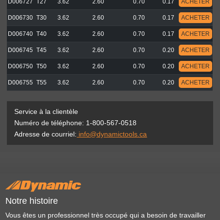
D006727
T27
3.62
2.60
0.70
0.17
ACHETER
D006730
T30
3.62
2.60
0.70
0.17
ACHETER
D006740
T40
3.62
2.60
0.70
0.17
ACHETER
D006745
T45
3.62
2.60
0.70
0.20
ACHETER
D006750
T50
3.62
2.60
0.70
0.20
ACHETER
D006755
T55
3.62
2.60
0.70
0.20
ACHETER
Service à la clientèle
Numéro de téléphone: 1-800-567-0518
Adresse de courriel:
info@dynamictools.ca
Notre histoire
Vous êtes un professionnel très occupé qui a besoin de travailler