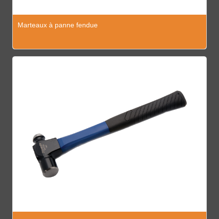
Marteaux à panne fendue