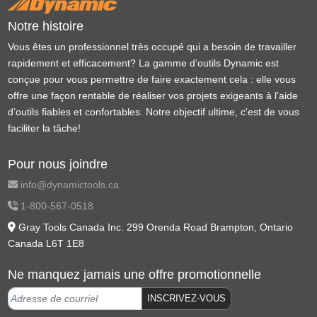
Notre histoire
Vous êtes un professionnel très occupé qui a besoin de travailler
rapidement et efficacement? La gamme d’outils Dynamic est
conçue pour vous permettre de faire exactement cela : elle vous
offre une façon rentable de réaliser vos projets exigeants à l’aide
d’outils fiables et confortables. Notre objectif ultime, c'est de vous
faciliter la tâche!
Pour nous joindre
info@dynamictools.ca
1-800-567-0518
Gray Tools Canada Inc. 299 Orenda Road Brampton, Ontario
Canada L6T 1E8
Ne manquez jamais une offre promotionnelle
INSCRIVEZ-VOUS